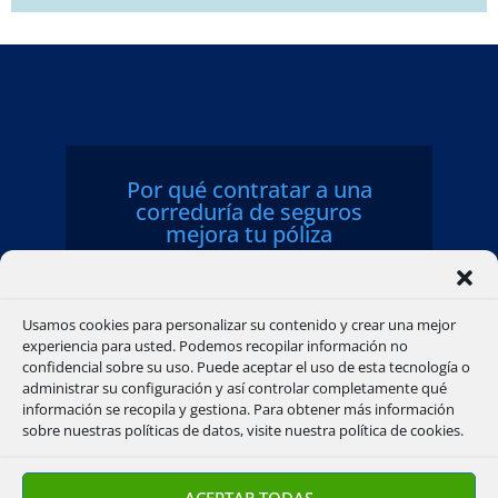
Por qué contratar a una
correduría de seguros
mejora tu póliza
Índice de contenidos Accede
directamente a los siguientes
Usamos cookies para personalizar su contenido y crear una mejor
experiencia para usted. Podemos recopilar información no
apartados: Contratar seguros
confidencial sobre su uso. Puede aceptar el uso de esta tecnología o
administrar su configuración y así controlar completamente qué
con una correduría: mejor
información se recopila y gestiona. Para obtener más información
sobre nuestras políticas de datos, visite nuestra política de cookies.
precio, mejor servicio ¿Por
qué elegir una correduría de
ACEPTAR TODAS