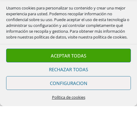
Usamos cookies para personalizar su contenido y crear una mejor
experiencia para usted. Podemos recopilar información no
confidencial sobre su uso. Puede aceptar el uso de esta tecnología o
administrar su configuración y así controlar completamente qué
información se recopila y gestiona. Para obtener más información
sobre nuestras políticas de datos, visite nuestra política de cookies.
12 razones para escoger un bróker o
correduría
ACEPTAR TODAS
Correduría de Seguros
RECHAZAR TODAS
¿Compañía, banco o Bróker? A la hora de contratar
un seguro, podemos elegir entre tres grandes
CONFIGURACION
actores: Las aseguradoras. La compañías
aseguradoras que comercializan (sólo) sus
Política de cookies
productos directamente al usuario. Los Bancos. Que
comercializan sus propios productos, o...
« Entradas Anteriores