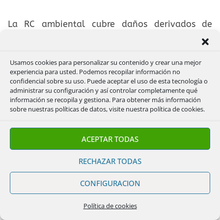
La RC ambiental cubre daños derivados de
contaminación accidental, repentina y no
intencionada. Puede afectar al suelo, agua, aire
Usamos cookies para personalizar su contenido y crear una mejor
experiencia para usted. Podemos recopilar información no
o terceros perjudicados.
confidencial sobre su uso. Puede aceptar el uso de esta tecnología o
administrar su configuración y así controlar completamente qué
información se recopila y gestiona. Para obtener más información
Es relevante en actividades industriales,
sobre nuestras políticas de datos, visite nuestra política de cookies.
talleres, almacenes, tratamiento de residuos o
empresas con sustancias contaminantes.
ACEPTAR TODAS
RECHAZAR TODAS
Responsabilidad civil por objetos
CONFIGURACION
confiados
Política de cookies