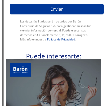
Enviar
Los datos facilitados serán tratados por Barón
Correduría de Seguros S.A. para gestionar su solicitud
y enviar información comercial. Puede ejercer sus
derechos en C/ Sanclemente 8, 4º, 50001 Zaragoza.
Más info en nuestra
Política de Privacidad
.
Puede interesarte: