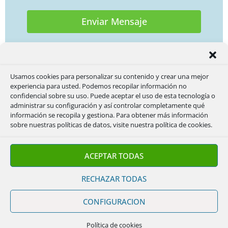
Enviar Mensaje
Usamos cookies para personalizar su contenido y crear una mejor
experiencia para usted. Podemos recopilar información no
confidencial sobre su uso. Puede aceptar el uso de esta tecnología o
administrar su configuración y así controlar completamente qué
información se recopila y gestiona. Para obtener más información
sobre nuestras políticas de datos, visite nuestra política de cookies.
¿Por qué aumenta el precio
de mi seguro?
ACEPTAR TODAS
Saber por qué aumenta el
RECHAZAR TODAS
precio de mi seguro es clave
para entender cómo funciona
CONFIGURACION
el mercado asegurador y
Política de cookies