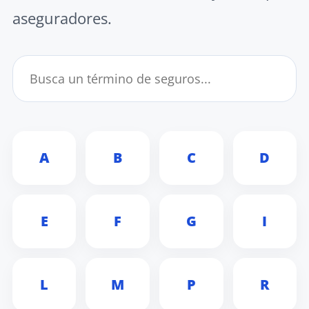
aseguradores.
A
B
C
D
E
F
G
I
L
M
P
R