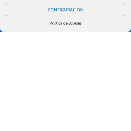
CONFIGURACION
Política de cookies
Felipe Sanclemente, 8 - 4º
50001 - Zaragoza - España
976 23 54 23
(clic)
Política de Transparencia
Política de Calidad
Política de Cookies
Sistema Interno de Inf.
Obtener APP (clientes)
Darse de Baja APP