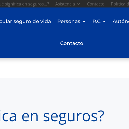
é significa en seguros…?
Asistencia
Contacto
Política 
cular seguro de vida
Personas
R.C
Autón
Contacto
ica en seguros?