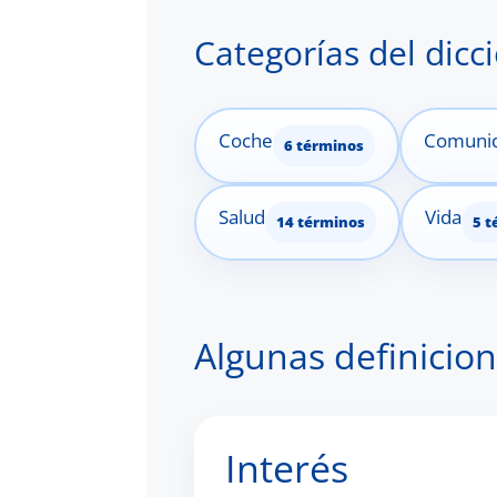
Categorías del dicc
Coche
Comuni
6 términos
Salud
Vida
14 términos
5 t
Algunas definicion
Interés