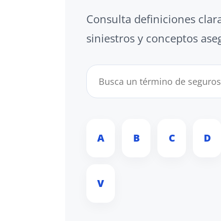
Consulta definiciones clar
siniestros y conceptos ase
A
B
C
D
V