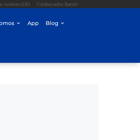
de cookies (UE)
Colaborador Barón
omos
App
Blog