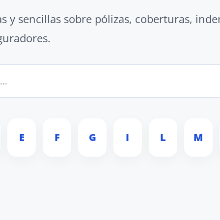
as y sencillas sobre pólizas, coberturas, ind
guradores.
E
F
G
I
L
M