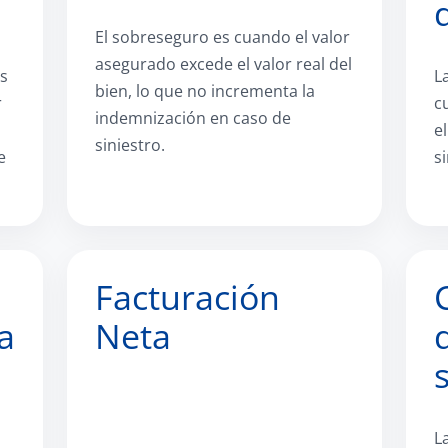
El sobreseguro es cuando el valor
asegurado excede el valor real del
és
L
bien, lo que no incrementa la
r
c
indemnización en caso de
e
siniestro.
e
s
Facturación
a
Neta
L