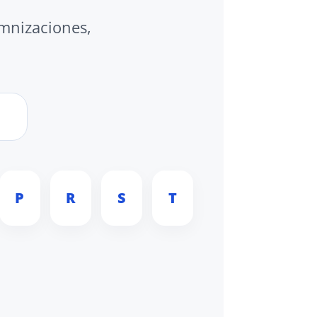
emnizaciones,
P
R
S
T